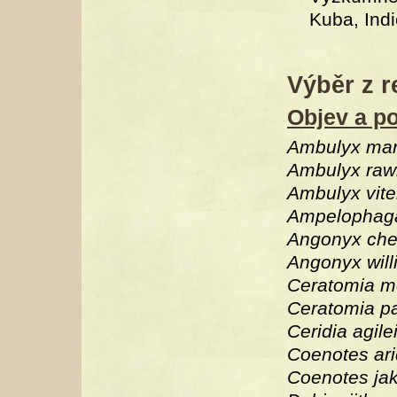
Kuba, Indi
Výběr z r
Objev a po
Ambulyx mar
Ambulyx rawl
Ambulyx vite
Ampelophaga
Angonyx che
Angonyx will
Ceratomia m
Ceratomia pa
Ceridia agile
Coenotes ar
Coenotes jak