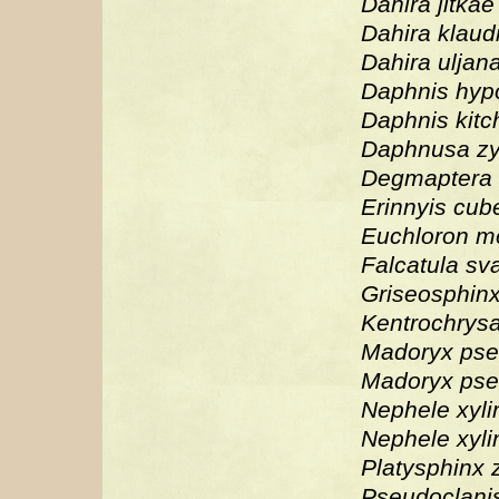
Dahira jitkae
Dahira klaud
Dahira uljan
Daphnis hyp
Daphnis kitc
Daphnusa z
Degmaptera s
Erinnyis cub
Euchloron me
Falcatula sva
Griseosphin
Kentrochrysa
Madoryx pse
Madoryx pseu
Nephele xyli
Nephele xyli
Platysphinx 
Pseudoclanis