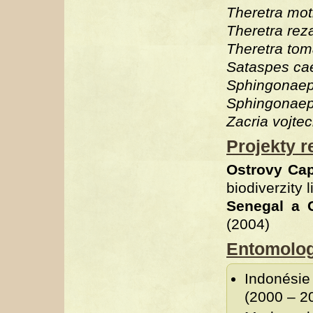
Theretra mot
Theretra rez
Theretra tom
Sataspes ca
Sphingonaepi
Sphingonaepi
Zacria vojtec
Projekty r
Ostrovy Ca
biodiverzity 
Senegal a 
(2004)
Entomolog
Indonésie
(2000 – 2