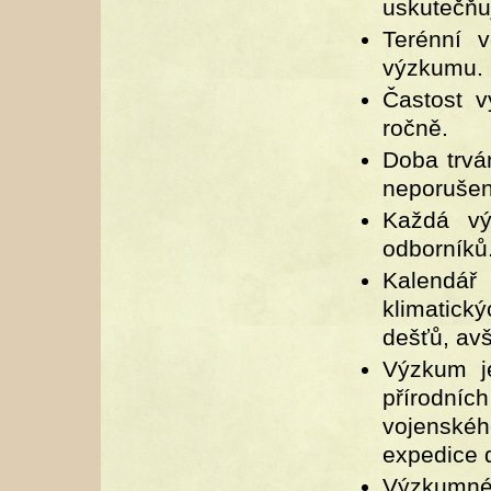
uskutečňu
Terénní 
výzkumu.
Častost v
ročně.
Doba trvá
neporušen
Každá vý
odborníků
Kalendář
klimatick
dešťů, avš
Výzkum j
přírodníc
vojensk
expedice 
Výzkumné 