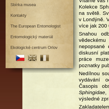
Vítáme vás n
Sbírka musea
Kolekce Sphi
na světě. S
Kontakty
v Londýně. 
více jak 200
The European Entomologist
Snahou odb
Entomologický materiál
vědeckému 
nepopsané d
Ekologické centrum Orlov
diskusní pla
práce muzea
poznatky pub
Nedílnou sou
vydávání o
Časopis ob
Sphingidae
,
výsledné zpr
Zakladatel