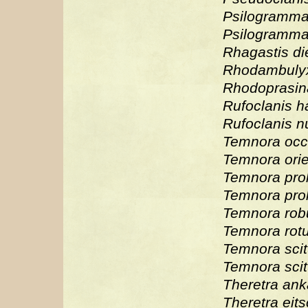
Psilogramma
Psilogramma
Rhagastis di
Rhodambulyx
Rhodoprasin
Rufoclanis h
Rufoclanis n
Temnora occi
Temnora orie
Temnora pro
Temnora prok
Temnora rob
Temnora rot
Temnora scit
Temnora scitu
Theretra an
Theretra eit