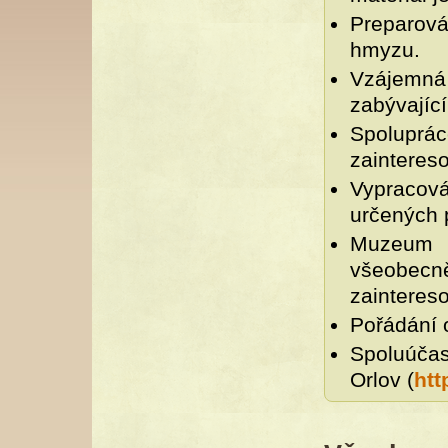
Preparová
hmyzu.
Vzájemná
zabývající
Spolupr
zainteres
Vypracov
určených 
Muzeum 
všeobec
zainteres
Pořádání 
Spoluúča
Orlov (
htt