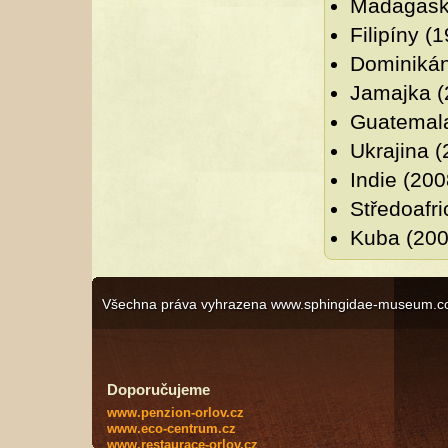
Madagask
Filipíny (
Dominikán
Jamajka (
Guatemala
Ukrajina (
Indie (200
Středoafri
Kuba (200
Všechna práva vyhrazena www.sphingidae-museum.c
Doporučujeme
www.penzion-orlov.cz
www.eco-centrum.cz
www.restaurace-orlov.cz