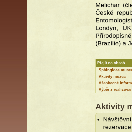
Melichar (č
České repub
Entomologis
Londýn, UK)
Přírodopisn
(Brazílie) a 
Přejít na obsah
Sphingidae mus
Aktivity muzea
Všeobecné informa
Výběr z realizova
Aktivity 
Návštěvní
rezerva