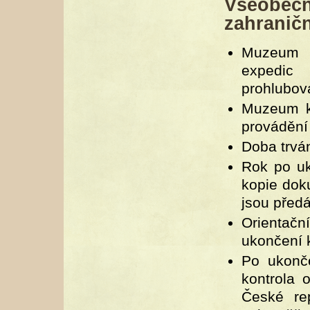
Všeobe
zahraničn
Muzeum p
expedic 
prohlubova
Muzeum k
provádění
Doba trván
Rok po uk
kopie dok
jsou před
Orientačn
ukončení 
Po ukonč
kontrola 
České re