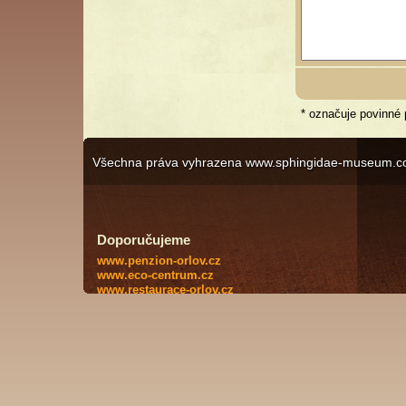
* označuje povinné
Všechna práva vyhrazena www.sphingidae-museum.c
Doporučujeme
www.penzion-orlov.cz
www.eco-centrum.cz
www.restaurace-orlov.cz