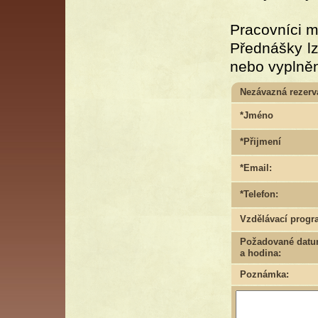
Pracovníci m
Přednášky lz
nebo vyplněn
Nezávazná rezerv
*Jméno
*Přijmení
*Email:
*Telefon:
Vzdělávací progr
Požadované dat
a hodina:
Poznámka: