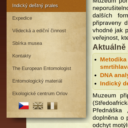
Muzeum pořá
Indický deštný prales
neporušitel
dalších fo
Expedice
připraveny d
vhodné jak pr
Vědecká a ediční činnost
veřejnost, k
Sbírka musea
Aktuálně 
Kontakty
Metodika
smrtihlav
The European Entomologist
DNA analý
Entomologický materiál
Indický d
Ekologické centrum Orlov
Muzeum přip
(Středoafrická
Přednáška 
doplněna o p
odchyt motýl