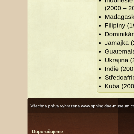
Indonésie
(2000 – 2
Madagask
Filipíny (
Dominikán
Jamajka (
Guatemala
Ukrajina (
Indie (200
Středoafri
Kuba (200
Všechna práva vyhrazena www.sphingidae-museum.c
Doporučujeme