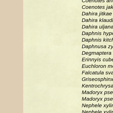
Coenotes ar
Coenotes jak
Dahira jitkae
Dahira klaud
Dahira uljan
Daphnis hyp
Daphnis kitc
Daphnusa z
Degmaptera s
Erinnyis cub
Euchloron me
Falcatula sva
Griseosphin
Kentrochrysa
Madoryx pse
Madoryx pseu
Nephele xyli
Nephele xyli