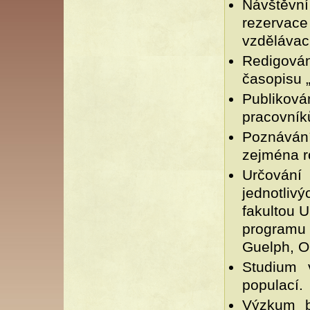
Návštěvní
rezerva
vzdělávac
Redigová
časopisu 
Publikov
pracovník
Poznáván
zejména r
Určování
jednotliv
fakultou U
programu
Guelph, O
Studium 
populací.
Výzkum b