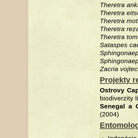
Theretra an
Theretra eit
Theretra mot
Theretra rez
Theretra tom
Sataspes ca
Sphingonaepi
Sphingonaepi
Zacria vojtec
Projekty r
Ostrovy Ca
biodiverzity 
Senegal a 
(2004)
Entomolog