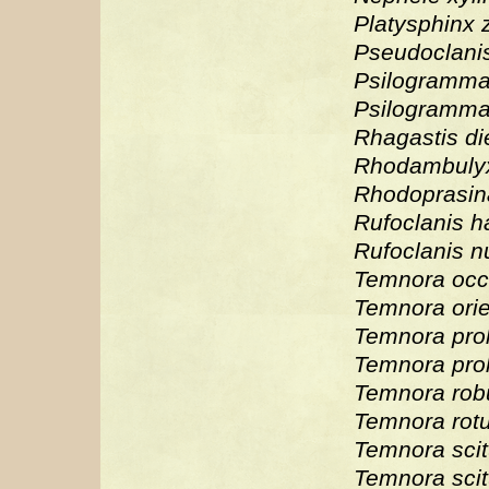
Platysphinx 
Pseudoclanis
Psilogramma
Psilogramma
Rhagastis di
Rhodambulyx
Rhodoprasin
Rufoclanis h
Rufoclanis n
Temnora occi
Temnora orie
Temnora pro
Temnora prok
Temnora rob
Temnora rot
Temnora scit
Temnora scitu