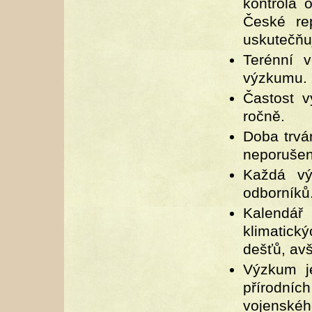
kontrola 
České re
uskutečňu
Terénní 
výzkumu.
Častost v
ročně.
Doba trvá
neporušen
Každá vý
odborníků
Kalendář
klimatick
dešťů, avš
Výzkum j
přírodníc
vojensk