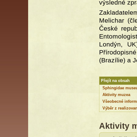
výsledné zpr
Zakladatel
Melichar (č
České repub
Entomologis
Londýn, UK)
Přírodopisn
(Brazílie) a 
Přejít na obsah
Sphingidae mus
Aktivity muzea
Všeobecné informa
Výběr z realizova
Aktivity 