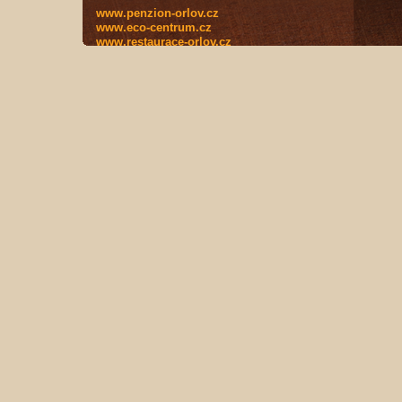
www.penzion-orlov.cz
www.eco-centrum.cz
www.restaurace-orlov.cz