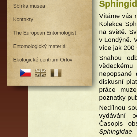
Sphingi
Sbírka musea
Vítáme vás n
Kontakty
Kolekce Sphi
na světě. S
The European Entomologist
v Londýně. 
Entomologický materiál
více jak 200
Snahou odb
Ekologické centrum Orlov
vědeckému 
nepopsané d
diskusní pla
práce muzea
poznatky pub
Nedílnou sou
vydávání o
Časopis ob
Sphingidae
,