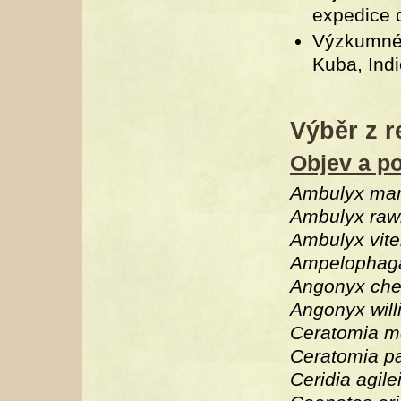
expedice 
Výzkumné 
Kuba, Indi
Výběr z r
Objev a po
Ambulyx mar
Ambulyx rawl
Ambulyx vite
Ampelophaga
Angonyx che
Angonyx will
Ceratomia m
Ceratomia pa
Ceridia agile