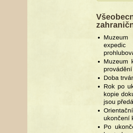
Všeobe
zahraničn
Muzeum p
expedic 
prohlubova
Muzeum k
provádění
Doba trván
Rok po uk
kopie dok
jsou před
Orientačn
ukončení 
Po ukonč