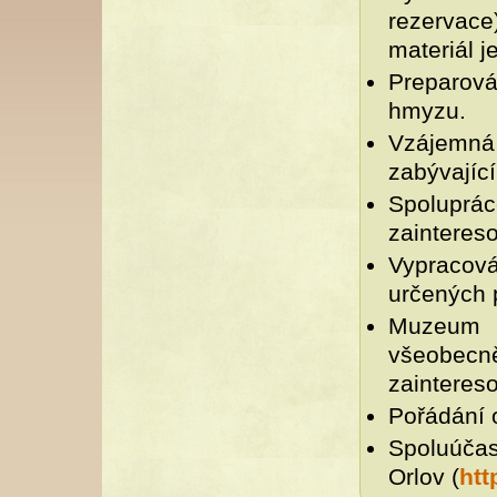
rezervac
materiál 
Preparová
hmyzu.
Vzájemná
zabývající
Spolupr
zainteres
Vypracov
určených 
Muzeum 
všeobec
zainteres
Pořádání 
Spoluúča
Orlov (
htt