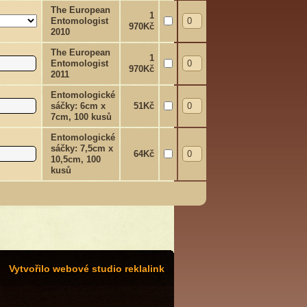
The European
1
Entomologist
970Kč
2010
The European
1
Entomologist
970Kč
2011
Entomologické
sáčky: 6cm x
51Kč
7cm, 100 kusů
Entomologické
sáčky: 7,5cm x
64Kč
10,5cm, 100
kusů
Vytvořilo webové studio reklalink