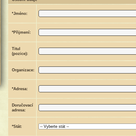
*Jméno:
*Přijmení:
Titul
(pozice):
Organizace:
*Adresa:
Doručovací
adresa:
*Stát: