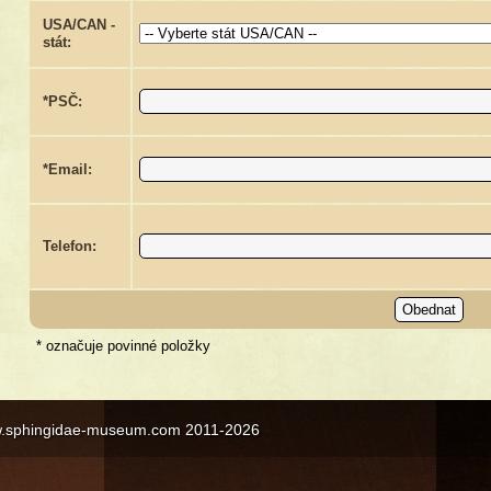
USA/CAN -
stát:
*PSČ:
*Email:
Telefon:
* označuje povinné položky
w.sphingidae-museum.com 2011-2026